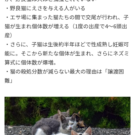
・
野良猫にえさを与える人がいる
・
エサ場に集まった猫たちの間で交尾
が行われ、子
猫が生まれ個体数が増える（1度の出産で4～6頭出
産）
・さらに、
子猫は生後約半年ほどで性成熟し妊娠可
能に
。そこから新たな個体が生まれ、さらにネズミ
算式に個体数が爆増。
・猫の殺処分数が減らない最大の理由は「
譲渡困
難
」