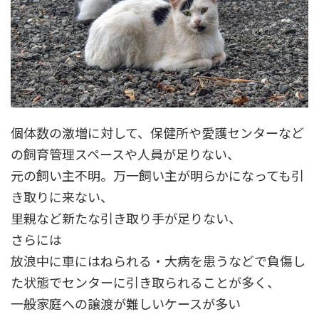
個体数の激増に対して、
保健所や愛護センターなど
の飼育管理スペースや人員が足りない
、
元の飼い主不明
。万一飼い主が明らかになっても
引
き取りに来ない
、
里親など
新たな引き取り手が足りない
、
さらには
放浪中に
車にはねられる・大病を患うなどで負傷
し
た状態でセンターに引き取られることが多く、
一般家庭への譲渡が難しいケースが多い